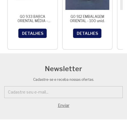
GO 933 BARCA
GO 912 EMBALAGEM
G
ORIENTAL MÉDIA -
ORIENTAL - 100 unid.
D
C/100 UNID.
DETALHES
DETALHES
Newsletter
Cadastre-se e receba nossas ofertas.