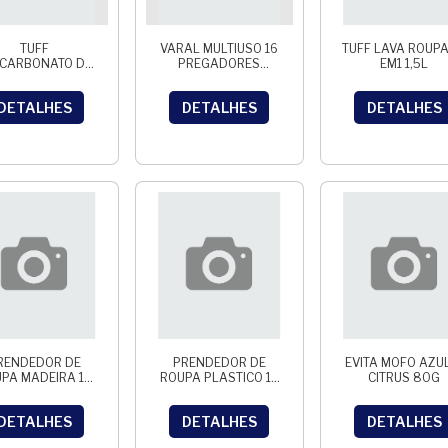
TUFF
VARAL MULTIUSO 16
TUFF LAVA ROUPA
CARBONATO DE
PREGADORES
EM1 1,5L
SODIO 1KG
LIGBRIN
DETALHES
DETALHES
DETALHES
RENDEDOR DE
PRENDEDOR DE
EVITA MOFO AZU
PA MADEIRA 12
ROUPA PLASTICO 12
CITRUS 80G
UN THEOTO
UN THEOTO
DETALHES
DETALHES
DETALHES