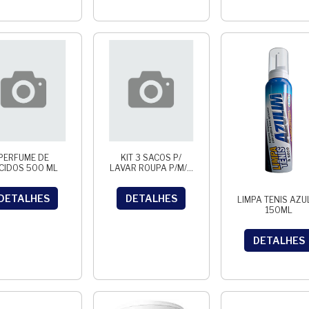
PERFUME DE
KIT 3 SACOS P/
CIDOS 500 ML
LAVAR ROUPA P/M/G
20X30 30X40
40X50
DETALHES
DETALHES
LIMPA TENIS AZU
150ML
DETALHES