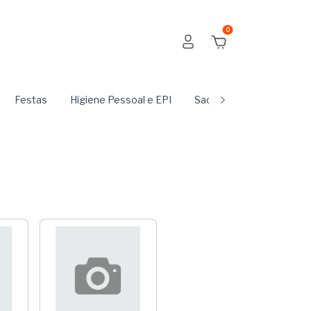
0
Festas
Higiene Pessoal e EPI
Sachês
Produtos Du