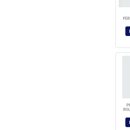
PER
P
ROU