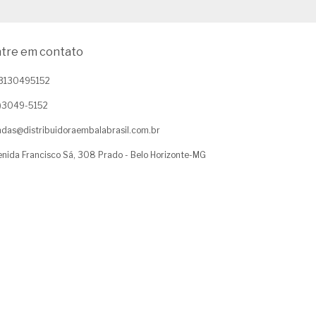
tre em contato
3130495152
1)3049-5152
das@distribuidoraembalabrasil.com.br
nida Francisco Sá, 308 Prado - Belo Horizonte-MG