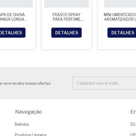
APA DE CHUVA
FRASCO SPRAY
MINI UMIDIFICADO
ANGA LONGA
PARA PERFUME
AROMATIZADOR 
PLASTICA UN
RECARREGAVEL
MULTICOLORIDO 
ML
DETALHES
DETALHES
DETALHES
e-se e receba nossas ofertas.
Navegação
En
Bebidas
55
Produtos Limpeza
(3