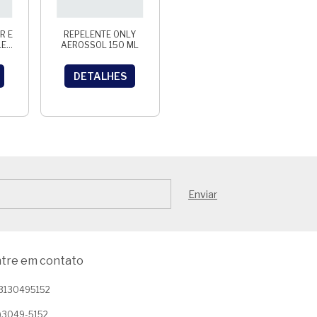
R E
REPELENTE ONLY
LED
AEROSSOL 150 ML
280
DETALHES
tre em contato
3130495152
1)3049-5152