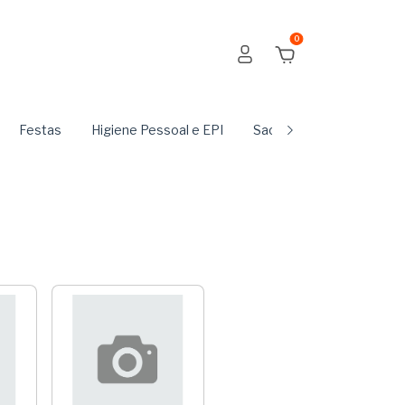
0
Festas
Higiene Pessoal e EPI
Sachês
Produtos Du