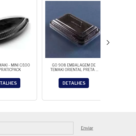
AKI - MINI C/100
GO 908 EMBALAGEM DE
BARCA M
 PRATICPACK
TEMAKI ORIENTAL PRETA -
C/40 un
100unid.
TALHES
DETALHES
D