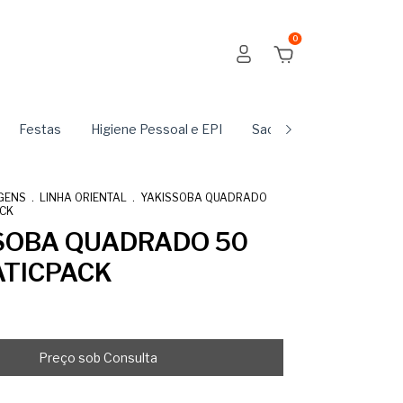
0
Festas
Higiene Pessoal e EPI
Sachês
Produtos Du
GENS
.
LINHA ORIENTAL
.
YAKISSOBA QUADRADO
ACK
SOBA QUADRADO 50
ATICPACK