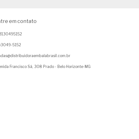
tre em contato
3130495152
1)3049-5152
das@distribuidoraembalabrasil.com.br
nida Francisco Sá, 308 Prado - Belo Horizonte-MG