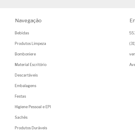
Navegação
En
Bebidas
55
Produtos Limpeza
(3
Bomboniere
ven
Material Escritório
Ave
Descartáveis
Embalagens
Festas
Higiene Pessoal e EPI
Sachês
Produtos Duráveis