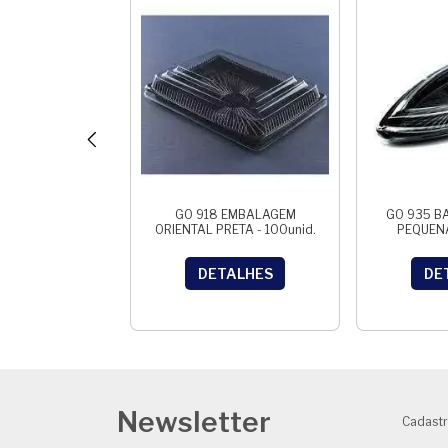
 EMBALAGEM
GO 918 EMBALAGEM
GO 935 B
PRETA - C/200
ORIENTAL PRETA - 100unid.
PEQUENA
NID.
ALHES
DETALHES
DE
Newsletter
Cadastr