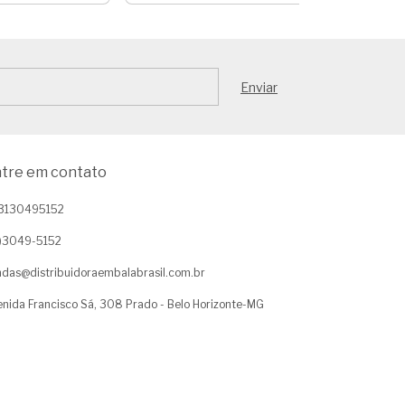
tre em contato
3130495152
1)3049-5152
das@distribuidoraembalabrasil.com.br
nida Francisco Sá, 308 Prado - Belo Horizonte-MG