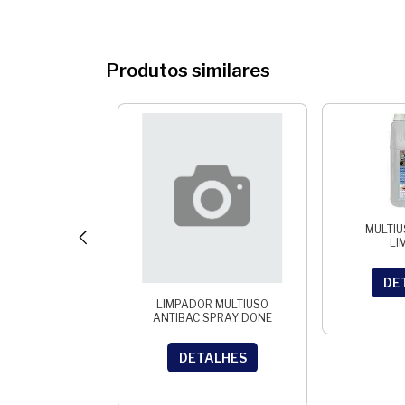
Produtos similares
MULTIU
LI
DE
ZULIM FRESCOR
LIMPADOR MULTIUSO
MPO 500ML
ANTIBAC SPRAY DONE
ALHES
DETALHES