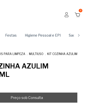
0
Festas
Higiene Pessoal e EPI
Sachês
Produtos Du
S PARA LIMPEZA
.
MULTIUSO
.
KIT COZINHA AZULIM
OZINHA AZULIM
ML