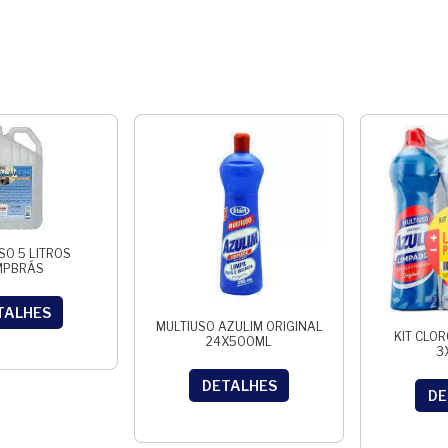
SO 5 LITROS
MPBRÁS
TALHES
MULTIUSO AZULIM ORIGINAL
KIT CLO
24X500ML
3
DETALHES
DE