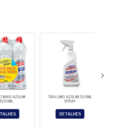
RO MAIS AZULIM
TIRA LIMO AZULIM 500ML
LIMPA V
X500ML
SPRAY
L
TALHES
DETALHES
D