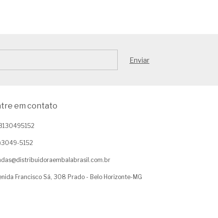
tre em contato
3130495152
1)3049-5152
das@distribuidoraembalabrasil.com.br
nida Francisco Sá, 308 Prado - Belo Horizonte-MG