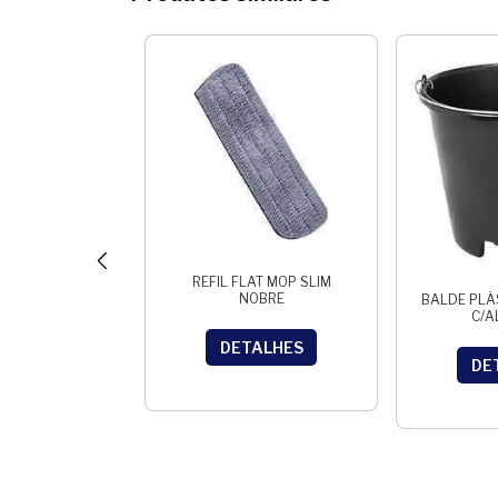
 PIAÇAVA Nº5
REFIL FLAT MOP SLIM
RAMENTO
NOBRE
BALDE PLÁ
C/A
ALHES
DETALHES
DE