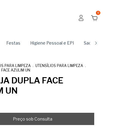
0
Festas
Higiene Pessoal e EPI
Sachês
Produtos Du
S PARA LIMPEZA
.
UTENSÍLIOS PARA LIMPEZA
.
 FACE AZULIM UN
JA DUPLA FACE
M UN