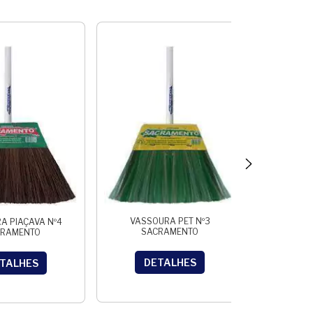
ASS
D
VASSOURA PET Nº3
A PIAÇAVA Nº4
SACRAMENTO
CRAMENTO
DETALHES
TALHES